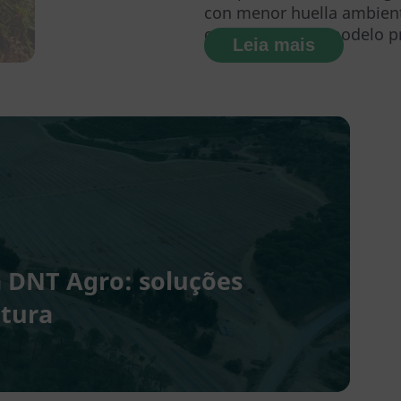
con menor huella ambien
consolidado un modelo pro
Leia mais
a DNT Agro: soluções
ltura