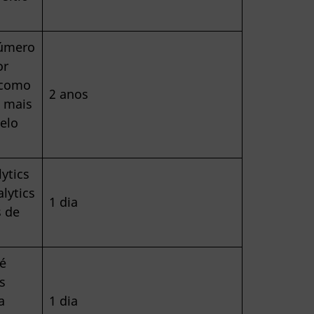
número
or
 como
2 anos
a mais
pelo
ytics
lytics
1 dia
s de
 é
s
a
1 dia