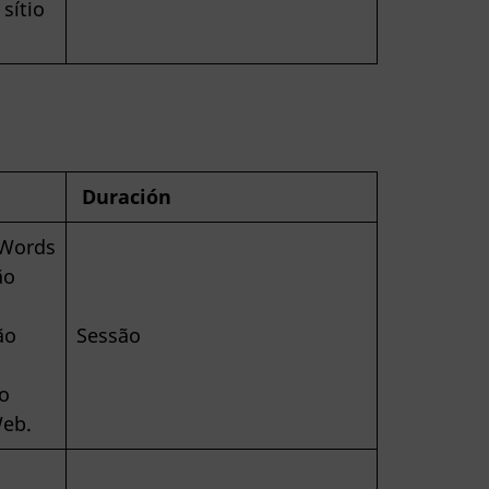
 sítio
Duración
dWords
ão
ão
Sessão
o
Web.