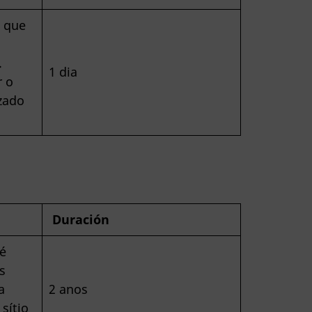
s que
.
1 dia
r o
izado
Duración
 é
s
a
2 anos
 sítio