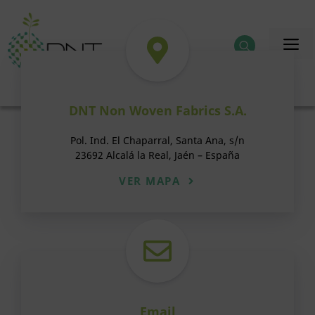
Saltar
Contacto
para
M
o
conteúdo
DNT Non Woven Fabrics S.A.
Pol. Ind. El Chaparral, Santa Ana, s/n
23692 Alcalá la Real, Jaén – España
VER MAPA
Email