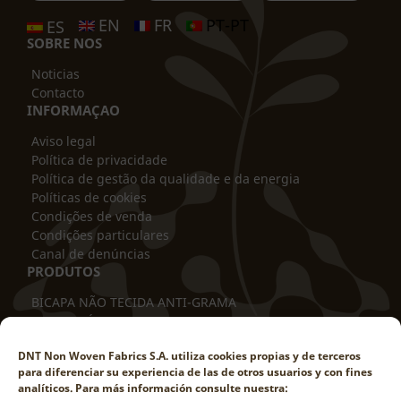
EN
FR
PT-PT
ES
SOBRE NO
S
Noticias
Contacto
INFORMAÇAO
Aviso legal
Política de privacidade
Política de gestão da qualidade e da energia
Políticas de cookies
Condições de venda
Condições particulares
Canal de denúncias
PRODUTOS
BICAPA NÃO TECIDA ANTI-GRAMA
MANTA TÉRMICA
COBERTURA TUBULAR
DNT Non Woven Fabrics S.A. utiliza cookies propias y de terceros
PROTETOR DE TRONCO
para diferenciar su experiencia de las de otros usuarios y con fines
PROTEÇÃO CONTRA HASTES
analíticos. Para más información consulte nuestra:
CAPA PARA VASO