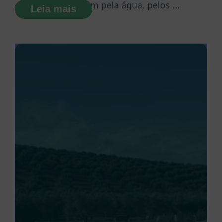
competem também pela água, pelos ...
Leia mais