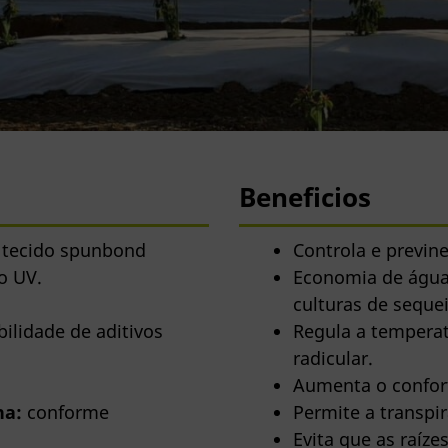
Beneficios
 tecido spunbond
Controla e previn
o UV.
Economia de águ
culturas de sequei
ilidade de aditivos
Regula a temperatu
radicular.
Aumenta o confort
na:
conforme
Permite a transpi
Evita que as raíz