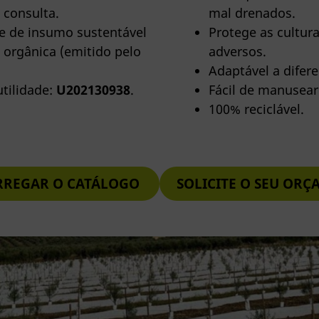
 consulta.
mal drenados.
de de insumo sustentável
Protege as cultura
 orgânica (emitido pelo
adversos.
Adaptável a difere
tilidade:
U202130938
.
Fácil de manusear 
100% reciclável.
RREGAR O CATÁLOGO
SOLICITE O SEU OR