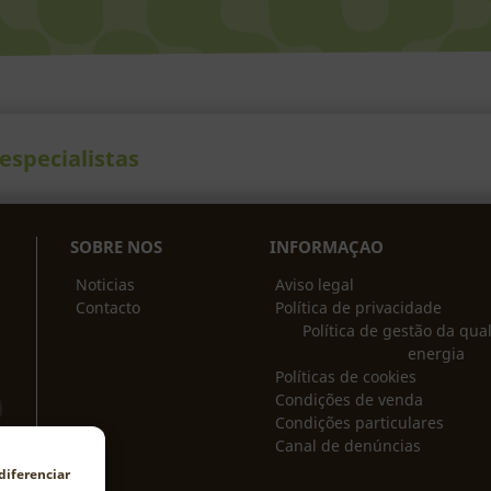
especialistas
SOBRE NO
S
INFORMAÇAO
Noticias
Aviso legal
Contacto
Política de privacidade
Política de gestão da qua
energia
Políticas de cookies
Condições de venda
Condições particulares
Canal de denúncias
diferenciar