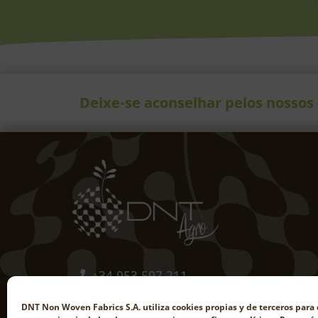
Deixe-se aconselhar pelos nossos 
+34 953 597 211
comercial@dntagro.com
DNT Non Woven Fabrics S.A. utiliza cookies propias y de terceros para 