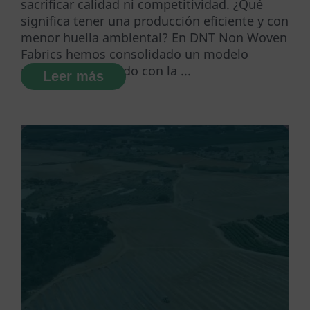
sacrificar calidad ni competitividad. ¿Qué
significa tener una producción eficiente y con
menor huella ambiental? En DNT Non Woven
Fabrics hemos consolidado un modelo
productivo alineado con la ...
Leer más