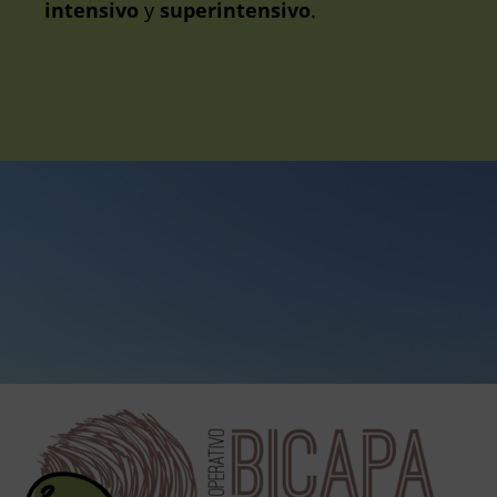
intensivo
y
superintensivo
.