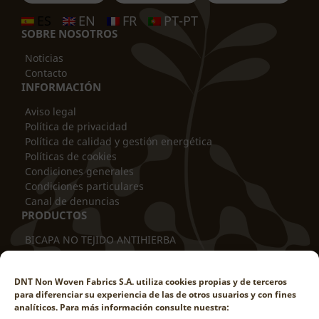
ES
EN
FR
PT-PT
SOBRE NOSOTROS
Noticias
Contacto
INFORMACIÓN
Aviso legal
Política de privacidad
Política de calidad y gestión energética
Políticas de cookies
Condiciones generales
Condiciones particulares
Canal de denuncias
PRODUCTOS
BICAPA NO TEJIDO ANTIHIERBA
ANTIVARETAS BICAPA
PROTECTOR DE TRONCOS
DNT Non Woven Fabrics S.A. utiliza cookies propias y de terceros
FUNDA TUBULAR
para diferenciar su experiencia de las de otros usuarios y con fines
MANTA TÉRMICA
analíticos. Para más información consulte nuestra:
CUBRESUELOS ANTIHIERBA