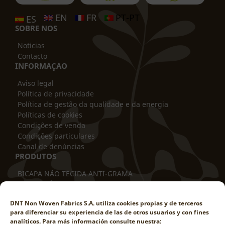
EN
FR
PT-PT
ES
SOBRE NO
S
Noticias
Contacto
INFORMAÇAO
Aviso legal
Política de privacidade
Política de gestão da qualidade e da energia
Políticas de cookies
Condições de venda
Condições particulares
Canal de denúncias
PRODUTOS
BICAPA NÃO TECIDA ANTI-GRAMA
MANTA TÉRMICA
COBERTURA TUBULAR
DNT Non Woven Fabrics S.A. utiliza cookies propias y de terceros
PROTETOR DE TRONCO
para diferenciar su experiencia de las de otros usuarios y con fines
PROTEÇÃO CONTRA HASTES
analíticos. Para más información consulte nuestra: