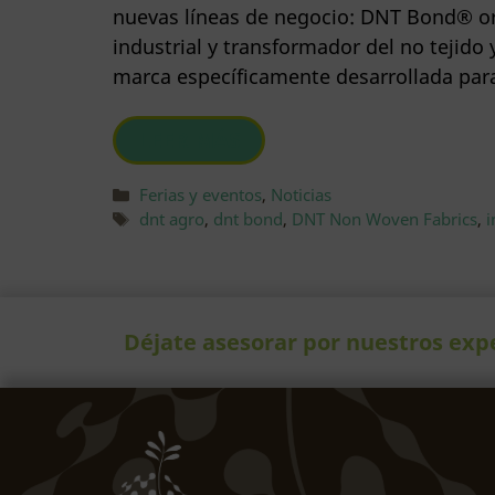
nuevas líneas de negocio: DNT Bond® or
industrial y transformador del no tejid
marca específicamente desarrollada para
LEER MÁS
Categorías
Ferias y eventos
,
Noticias
Etiquetas
dnt agro
,
dnt bond
,
DNT Non Woven Fabrics
,
i
Déjate asesorar por nuestros exp