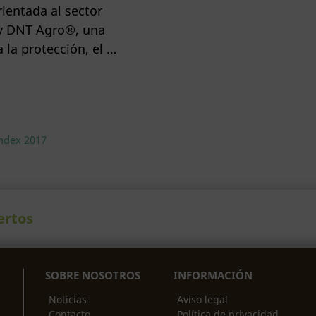
ientada al sector
o y DNT Agro®, una
 la protección, el …
ndex 2017
ertos
SOBRE NOSOTROS
INFORMACIÓN
Noticias
Aviso legal
Contacto
Política de privacidad