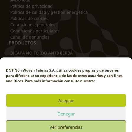
Política de privacidad
Política de calidad y gestión energética
Políticas de cookies
Condiciones generales
Condiciones particulares
Canal de denuncias
PRODUCTOS
BICAPA NO TEJIDO ANTIHIERBA
ANTIVARETAS BICAPA
PROTECTOR DE TRONCOS
DNT Non Woven Fabrics S.A. utiliza cookies propias y de terceros
FUNDA TUBULAR
para diferenciar su experiencia de las de otros usuarios y con fines
MANTA TÉRMICA
analíticos. Para más información consulte nuestra:
CUBRESUELOS ANTIHIERBA
PANTALLA CORTAVIENTOS
MALLA DE SOMBREO
Aceptar
CUBREMACETAS ANTIHIERBA
TRABAJA CON NOSOTROS
Denegar
Ver preferencias
© DNT NON WOVEN FABRICS 2025