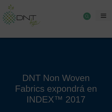
Saltar
al
M
contenido
DNT Non Woven
Fabrics expondrá en
INDEX™ 2017