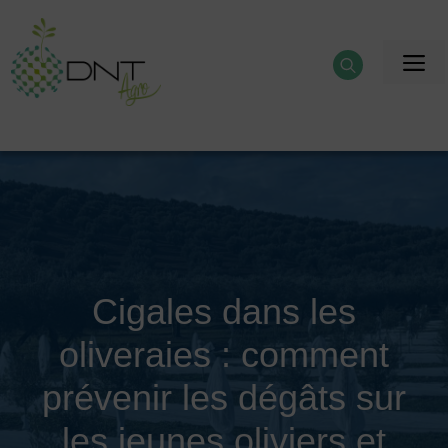
Aller
au
M
contenu
Cigales dans les
oliveraies : comment
prévenir les dégâts sur
les jeunes oliviers et