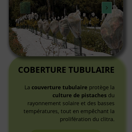
COBERTURE TUBULAIRE
La
couverture tubulaire
protège la
culture de pistaches
du
rayonnement solaire et des basses
températures, tout en empêchant la
prolifération du clitra.