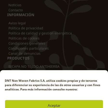
Noticias
Contacto
INFORMACIÓN
Aviso legal
Política de privacidad
Política de calidad y gestión energética
Políticas de cookies
Condiciones generales
Condiciones particulares
Canal de denuncias
PRODUCTOS
BICAPA NO TEJIDO ANTIHIERBA
ANTIVARETAS BICAPA
PROTECTOR DE TRONCOS
DNT Non Woven Fabrics S.A. utiliza cookies propias y de terceros
FUNDA TUBULAR
para diferenciar su experiencia de las de otros usuarios y con fines
MANTA TÉRMICA
analíticos. Para más información consulte nuestra:
CUBRESUELOS ANTIHIERBA
PANTALLA CORTAVIENTOS
MALLA DE SOMBREO
Aceptar
CUBREMACETAS ANTIHIERBA