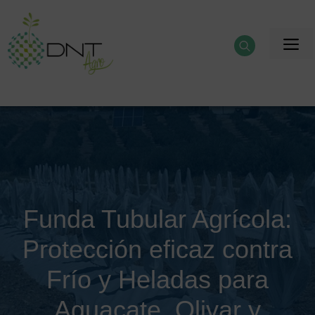
Saltar
al
M
contenido
Funda Tubular Agrícola:
Protección eficaz contra
Frío y Heladas para
Aguacate, Olivar y