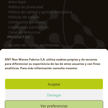
Aviso legal
Política de privacidad
Política de calidad y gestión energética
Políticas de cookies
Condiciones generales
Condiciones particulares
Canal de denuncias
PRODUCTOS
BICAPA NO TEJIDO ANTIHIERBA
ANTIVARETAS BICAPA
PROTECTOR DE TRONCOS
DNT Non Woven Fabrics S.A. utiliza cookies propias y de terceros
FUNDA TUBULAR
para diferenciar su experiencia de las de otros usuarios y con fines
MANTA TÉRMICA
analíticos. Para más información consulte nuestra:
CUBRESUELOS ANTIHIERBA
PANTALLA CORTAVIENTOS
MALLA DE SOMBREO
Aceptar
CUBREMACETAS ANTIHIERBA
TRABAJA CON NOSOTROS
Denegar
Ver preferencias
© DNT NON WOVEN FABRICS 2025