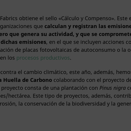
brics obtiene el sello «Cálculo y Compenso». Este e
rganizaciones que
calculan y registran las emision
ero que genera su actividad, y que se compromet
 dichas emisiones
, en el que se incluyen acciones 
lación de placas fotovoltaicas de autoconsumo o la o
 en los
procesos productivos
.
 contra el cambio climático, este año, además, hem
a Huella de Carbono
colaborando con el proyecto d
e proyecto consta de una plantación con
Pinus nigra
c
pies/hectárea. Este tipo de proyectos, además, contri
rosión, la conservación de la biodiversidad y la gen