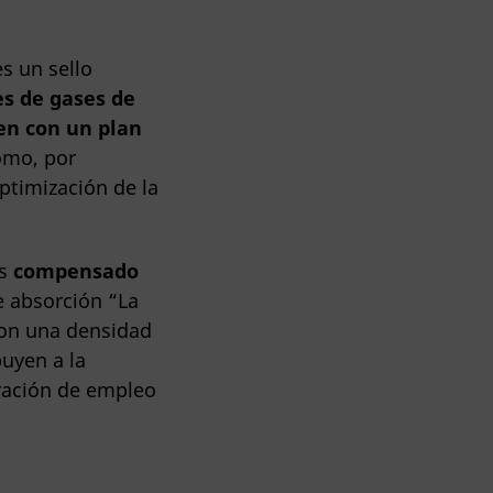
s un sello
es de gases de
en con un plan
como, por
ptimización de la
os
compensado
e absorción “La
on una densidad
buyen a la
eración de empleo