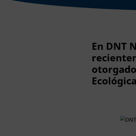
En DNT N
reciente
otorgado 
Ecológica