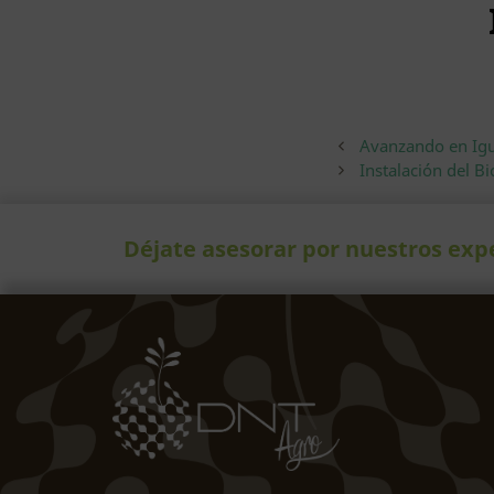
Avanzando en Ig
Instalación del Bi
Déjate asesorar por nuestros exp