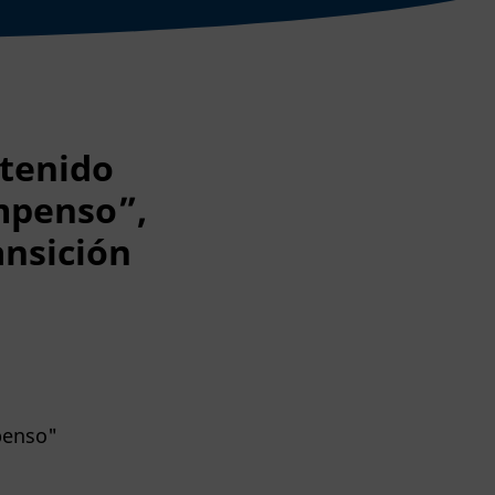
tenido
ompenso”,
ansición